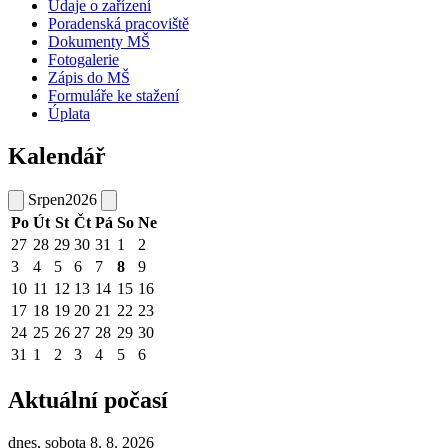
Údaje o zařízení
Poradenská pracoviště
Dokumenty MŠ
Fotogalerie
Zápis do MŠ
Formuláře ke stažení
Úplata
Kalendář
Srpen
2026
Po
Út
St
Čt
Pá
So
Ne
27
28
29
30
31
1
2
3
4
5
6
7
8
9
10
11
12
13
14
15
16
17
18
19
20
21
22
23
24
25
26
27
28
29
30
31
1
2
3
4
5
6
Aktuální počasí
dnes, sobota 8. 8. 2026