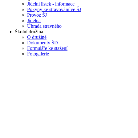
Jídelní lístek - informace
Pokyny ke stravování ve ŠJ
Provoz ŠJ
Jídelna
Úhrada stravného
Školní družina
O družině
Dokumenty ŠD
Formuláře ke stažení
Fotogalerie