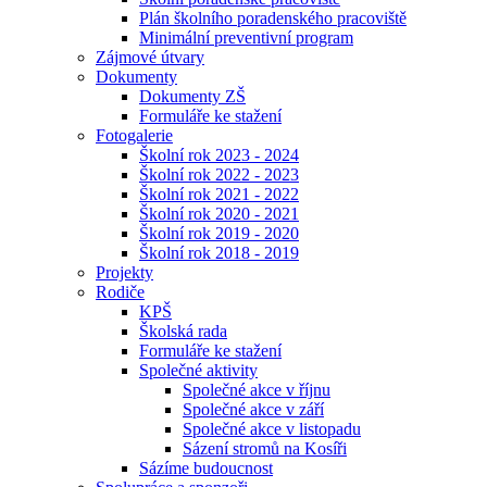
Plán školního poradenského pracoviště
Minimální preventivní program
Zájmové útvary
Dokumenty
Dokumenty ZŠ
Formuláře ke stažení
Fotogalerie
Školní rok 2023 - 2024
Školní rok 2022 - 2023
Školní rok 2021 - 2022
Školní rok 2020 - 2021
Školní rok 2019 - 2020
Školní rok 2018 - 2019
Projekty
Rodiče
KPŠ
Školská rada
Formuláře ke stažení
Společné aktivity
Společné akce v říjnu
Společné akce v září
Společné akce v listopadu
Sázení stromů na Kosíři
Sázíme budoucnost