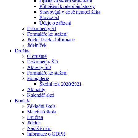
Úplata za školní stravování
Přihlášení k odebírání stravy
Stravování v době nemoci žáka
Provoz ŠJ
Údaje o zařízení
Dokumenty ŠJ
Formuláře ke stažení
Jídelní lístek - informace
Jídelníček
Družina
O družině
Dokumenty ŠD
Aktivity ŠD
Formuláře ke stažení
Fotogalerie
Školní rok 2020⁄2021
Aktuality
Kalendář akcí
Kontakt
Základní škola
Mateřská škola
Družina
Jídelna
Napište nám
Informace o GDPR