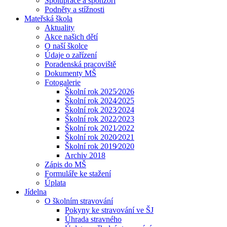
Spolupráce a sponzoři
Podněty a stížnosti
Mateřská škola
Aktuality
Akce našich dětí
O naší školce
Údaje o zařízení
Poradenská pracoviště
Dokumenty MŠ
Fotogalerie
Školní rok 2025⁄2026
Školní rok 2024⁄2025
Školní rok 2023⁄2024
Školní rok 2022⁄2023
Školní rok 2021⁄2022
Školní rok 2020⁄2021
Školní rok 2019⁄2020
Archiv 2018
Zápis do MŠ
Formuláře ke stažení
Úplata
Jídelna
O školním stravování
Pokyny ke stravování ve ŠJ
Úhrada stravného