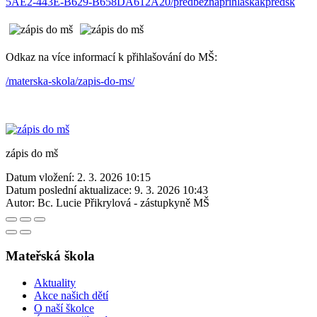
5AE2-443E-B629-B658DA612A20/predbeznaprihlaskakpredsk
Odkaz na více informací k přihlašování do MŠ:
/materska-skola/zapis-do-ms/
zápis do mš
Datum vložení:
2. 3. 2026 10:15
Datum poslední aktualizace:
9. 3. 2026 10:43
Autor:
Bc. Lucie Přikrylová - zástupkyně MŠ
Mateřská škola
Aktuality
Akce našich dětí
O naší školce