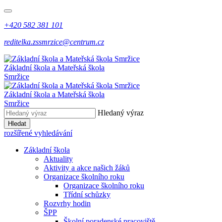
+420 582 381 101
reditelka.zssmrzice@centrum.cz
Základní škola a Mateřská škola
Smržice
Základní škola a Mateřská škola
Smržice
Hledaný výraz
Hledat
rozšířené vyhledávání
Základní škola
Aktuality
Aktivity a akce našich žáků
Organizace školního roku
Organizace školního roku
Třídní schůzky
Rozvrhy hodin
ŠPP
Školní poradenské pracoviště