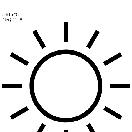
34/16 °C
úterý
11. 8.