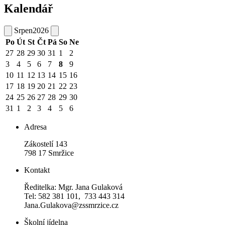
Kalendář
Srpen
2026
Po
Út
St
Čt
Pá
So
Ne
27
28
29
30
31
1
2
3
4
5
6
7
8
9
10
11
12
13
14
15
16
17
18
19
20
21
22
23
24
25
26
27
28
29
30
31
1
2
3
4
5
6
Adresa
Zákostelí 143
798 17 Smržice
Kontakt
Ředitelka: Mgr. Jana Gulaková
Tel: 582 381 101, 733 443 314
Jana.Gulakova@zssmrzice.cz
Školní jídelna