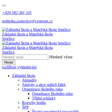
+420 582 381 101
reditelka.zssmrzice@centrum.cz
Základní škola a Mateřská škola
Smržice
Základní škola a Mateřská škola
Smržice
Hledaný výraz
Hledat
rozšířené vyhledávání
Základní škola
Aktuality
Aktivity a akce našich žáků
Organizace školního roku
Organizace školního roku
Třídní schůzky
Rozvrhy hodin
ŠPP
Školní poradenské pracoviště