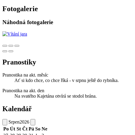
Fotogalerie
Náhodná fotogalerie
Pranostiky
Pranostika na akt. měsíc
Ať si kdo chce, co chce říká - v srpnu ještě do rybníka.
Pranostika na akt. den
Na svatého Kajetána otvírá se stodol brána.
Kalendář
Srpen
2026
Po
Út
St
Čt
Pá
So
Ne