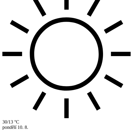
30/13 °C
pondělí
10. 8.