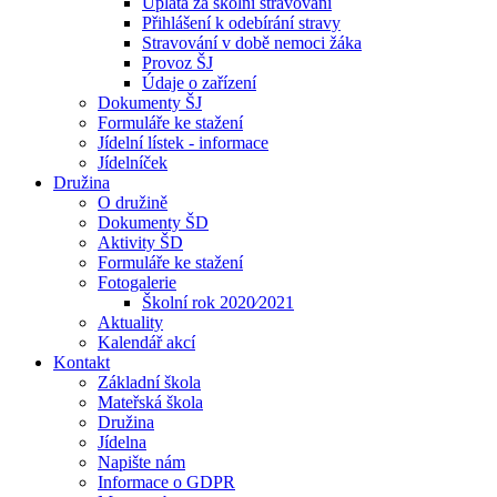
Úplata za školní stravování
Přihlášení k odebírání stravy
Stravování v době nemoci žáka
Provoz ŠJ
Údaje o zařízení
Dokumenty ŠJ
Formuláře ke stažení
Jídelní lístek - informace
Jídelníček
Družina
O družině
Dokumenty ŠD
Aktivity ŠD
Formuláře ke stažení
Fotogalerie
Školní rok 2020⁄2021
Aktuality
Kalendář akcí
Kontakt
Základní škola
Mateřská škola
Družina
Jídelna
Napište nám
Informace o GDPR