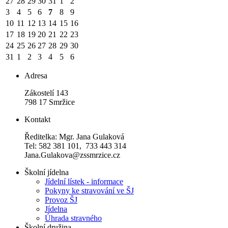
27
28
29
30
31
1
2
3
4
5
6
7
8
9
10
11
12
13
14
15
16
17
18
19
20
21
22
23
24
25
26
27
28
29
30
31
1
2
3
4
5
6
Adresa
Zákostelí 143
798 17 Smržice
Kontakt
Ředitelka: Mgr. Jana Gulaková
Tel: 582 381 101, 733 443 314
Jana.Gulakova@zssmrzice.cz
Školní jídelna
Jídelní lístek - informace
Pokyny ke stravování ve ŠJ
Provoz ŠJ
Jídelna
Úhrada stravného
Školní družina