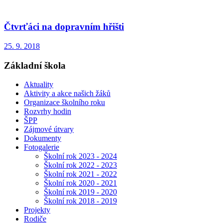
Čtvrťáci na dopravním hřišti
25. 9. 2018
Základní škola
Aktuality
Aktivity a akce našich žáků
Organizace školního roku
Rozvrhy hodin
ŠPP
Zájmové útvary
Dokumenty
Fotogalerie
Školní rok 2023 - 2024
Školní rok 2022 - 2023
Školní rok 2021 - 2022
Školní rok 2020 - 2021
Školní rok 2019 - 2020
Školní rok 2018 - 2019
Projekty
Rodiče