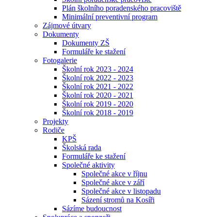
Plán školního poradenského pracoviště
Minimální preventivní program
Zájmové útvary
Dokumenty
Dokumenty ZŠ
Formuláře ke stažení
Fotogalerie
Školní rok 2023 - 2024
Školní rok 2022 - 2023
Školní rok 2021 - 2022
Školní rok 2020 - 2021
Školní rok 2019 - 2020
Školní rok 2018 - 2019
Projekty
Rodiče
KPŠ
Školská rada
Formuláře ke stažení
Společné aktivity
Společné akce v říjnu
Společné akce v září
Společné akce v listopadu
Sázení stromů na Kosíři
Sázíme budoucnost