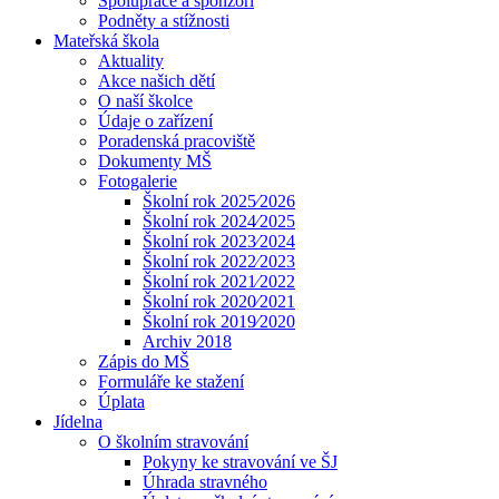
Spolupráce a sponzoři
Podněty a stížnosti
Mateřská škola
Aktuality
Akce našich dětí
O naší školce
Údaje o zařízení
Poradenská pracoviště
Dokumenty MŠ
Fotogalerie
Školní rok 2025⁄2026
Školní rok 2024⁄2025
Školní rok 2023⁄2024
Školní rok 2022⁄2023
Školní rok 2021⁄2022
Školní rok 2020⁄2021
Školní rok 2019⁄2020
Archiv 2018
Zápis do MŠ
Formuláře ke stažení
Úplata
Jídelna
O školním stravování
Pokyny ke stravování ve ŠJ
Úhrada stravného