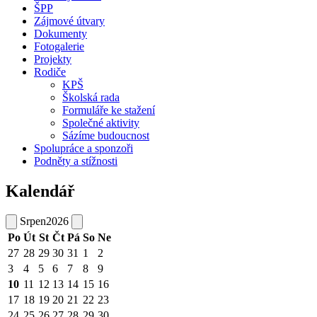
ŠPP
Zájmové útvary
Dokumenty
Fotogalerie
Projekty
Rodiče
KPŠ
Školská rada
Formuláře ke stažení
Společné aktivity
Sázíme budoucnost
Spolupráce a sponzoři
Podněty a stížnosti
Kalendář
Srpen
2026
Po
Út
St
Čt
Pá
So
Ne
27
28
29
30
31
1
2
3
4
5
6
7
8
9
10
11
12
13
14
15
16
17
18
19
20
21
22
23
24
25
26
27
28
29
30