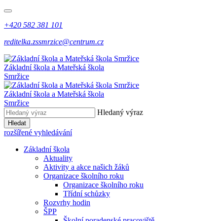
+420 582 381 101
reditelka.zssmrzice@centrum.cz
Základní škola a Mateřská škola
Smržice
Základní škola a Mateřská škola
Smržice
Hledaný výraz
Hledat
rozšířené vyhledávání
Základní škola
Aktuality
Aktivity a akce našich žáků
Organizace školního roku
Organizace školního roku
Třídní schůzky
Rozvrhy hodin
ŠPP
Školní poradenské pracoviště