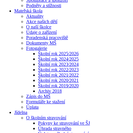
Spolupráce a sponzoři
Podněty a stížnosti
Mateřská škola
Aktuality
Akce našich dětí
O naší školce
Údaje o zařízení
Poradenská pracoviště
Dokumenty MŠ
Fotogalerie
Školní rok 2025⁄2026
Školní rok 2024⁄2025
Školní rok 2023⁄2024
Školní rok 2022⁄2023
Školní rok 2021⁄2022
Školní rok 2020⁄2021
Školní rok 2019⁄2020
Archiv 2018
Zápis do MŠ
Formuláře ke stažení
Úplata
Jídelna
O školním stravování
Pokyny ke stravování ve ŠJ
Úhrada stravného