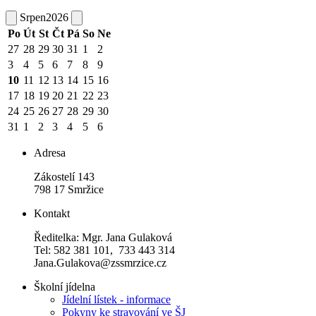
Srpen
2026
Po
Út
St
Čt
Pá
So
Ne
27
28
29
30
31
1
2
3
4
5
6
7
8
9
10
11
12
13
14
15
16
17
18
19
20
21
22
23
24
25
26
27
28
29
30
31
1
2
3
4
5
6
Adresa
Zákostelí 143
798 17 Smržice
Kontakt
Ředitelka: Mgr. Jana Gulaková
Tel: 582 381 101, 733 443 314
Jana.Gulakova@zssmrzice.cz
Školní jídelna
Jídelní lístek - informace
Pokyny ke stravování ve ŠJ