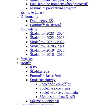
Plán školního poradenského pracoviště
Minimální preventivní program
Zájmové útvary
Dokumenty
Dokumenty ZŠ
Formuláře ke stažení
Fotogalerie
Školní rok 2023 - 2024
Školní rok 2022 - 2023
Školní rok 2021 - 2022
Školní rok 2020 - 2021
Školní rok 2019 - 2020
Školní rok 2018 - 2019
Projekty
Rodiče
KPŠ
Školská rada
Formuláře ke stažení
Společné aktivity
Společné akce v říjnu
Společné akce v září
Společné akce v listopadu
Sázení stromů na Kosíři
Sázíme budoucnost