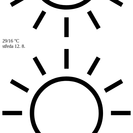
29/16 °C
středa
12. 8.