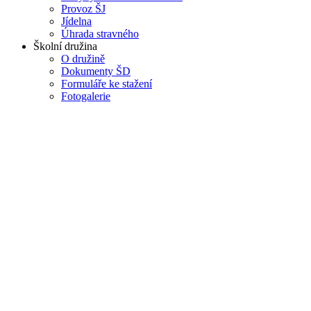
Provoz ŠJ
Jídelna
Úhrada stravného
Školní družina
O družině
Dokumenty ŠD
Formuláře ke stažení
Fotogalerie