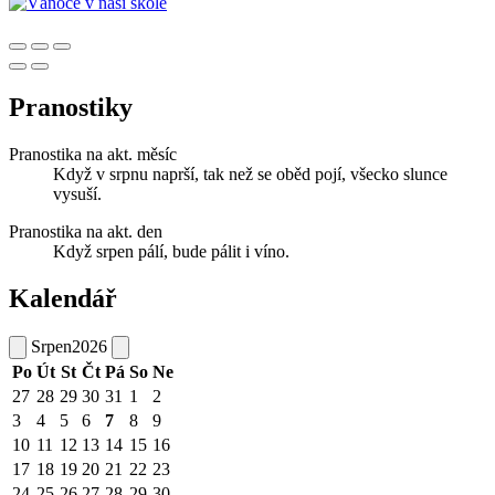
Pranostiky
Pranostika na akt. měsíc
Když v srpnu naprší, tak než se oběd pojí, všecko slunce
vysuší.
Pranostika na akt. den
Když srpen pálí, bude pálit i víno.
Kalendář
Srpen
2026
Po
Út
St
Čt
Pá
So
Ne
27
28
29
30
31
1
2
3
4
5
6
7
8
9
10
11
12
13
14
15
16
17
18
19
20
21
22
23
24
25
26
27
28
29
30