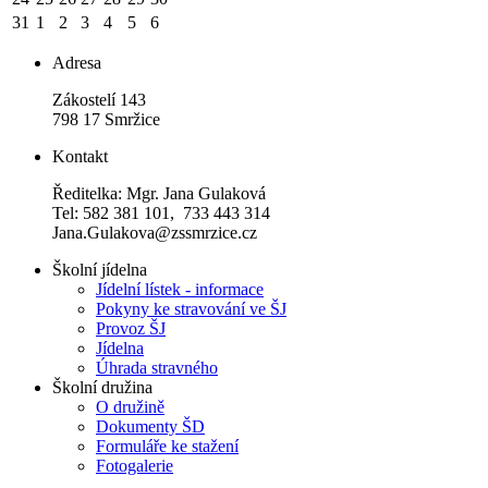
31
1
2
3
4
5
6
Adresa
Zákostelí 143
798 17 Smržice
Kontakt
Ředitelka: Mgr. Jana Gulaková
Tel: 582 381 101, 733 443 314
Jana.Gulakova@zssmrzice.cz
Školní jídelna
Jídelní lístek - informace
Pokyny ke stravování ve ŠJ
Provoz ŠJ
Jídelna
Úhrada stravného
Školní družina
O družině
Dokumenty ŠD
Formuláře ke stažení
Fotogalerie