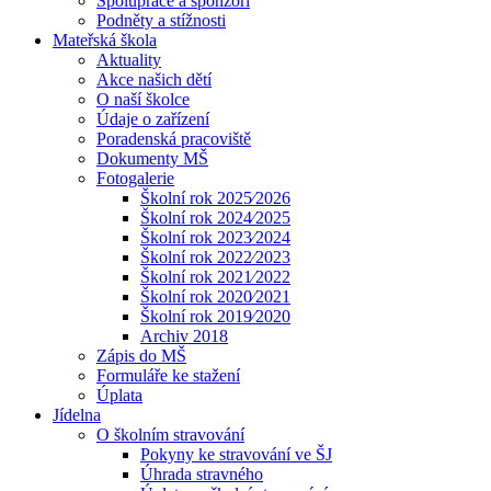
Spolupráce a sponzoři
Podněty a stížnosti
Mateřská škola
Aktuality
Akce našich dětí
O naší školce
Údaje o zařízení
Poradenská pracoviště
Dokumenty MŠ
Fotogalerie
Školní rok 2025⁄2026
Školní rok 2024⁄2025
Školní rok 2023⁄2024
Školní rok 2022⁄2023
Školní rok 2021⁄2022
Školní rok 2020⁄2021
Školní rok 2019⁄2020
Archiv 2018
Zápis do MŠ
Formuláře ke stažení
Úplata
Jídelna
O školním stravování
Pokyny ke stravování ve ŠJ
Úhrada stravného