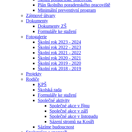
Plán školního poradenského pracoviště
Minimální preventivní program
Zájmové útvary
Dokumenty
Dokumenty ZŠ
Formuláře ke stažení
Fotogalerie
Školní rok 2023 - 2024
Školní rok 2022 - 2023
Školní rok 2021 - 2022
Školní rok 2020 - 2021
Školní rok 2019 - 2020
Školní rok 2018 - 2019
Projekty
Rodiče
KPŠ
Školská rada
Formuláře ke stažení
Společné aktivity
Společné akce v říjnu
Společné akce v září
Společné akce v listopadu
Sázení stromů na Kosíři
Sázíme budoucnost