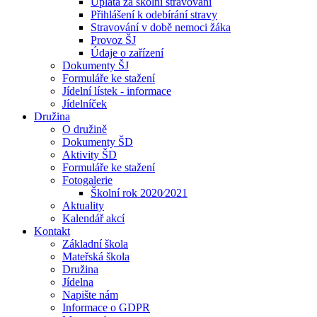
Úplata za školní stravování
Přihlášení k odebírání stravy
Stravování v době nemoci žáka
Provoz ŠJ
Údaje o zařízení
Dokumenty ŠJ
Formuláře ke stažení
Jídelní lístek - informace
Jídelníček
Družina
O družině
Dokumenty ŠD
Aktivity ŠD
Formuláře ke stažení
Fotogalerie
Školní rok 2020⁄2021
Aktuality
Kalendář akcí
Kontakt
Základní škola
Mateřská škola
Družina
Jídelna
Napište nám
Informace o GDPR