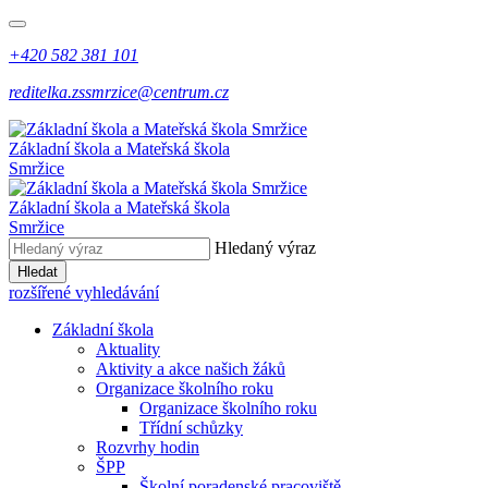
+420 582 381 101
reditelka.zssmrzice@centrum.cz
Základní škola a Mateřská škola
Smržice
Základní škola a Mateřská škola
Smržice
Hledaný výraz
Hledat
rozšířené vyhledávání
Základní škola
Aktuality
Aktivity a akce našich žáků
Organizace školního roku
Organizace školního roku
Třídní schůzky
Rozvrhy hodin
ŠPP
Školní poradenské pracoviště