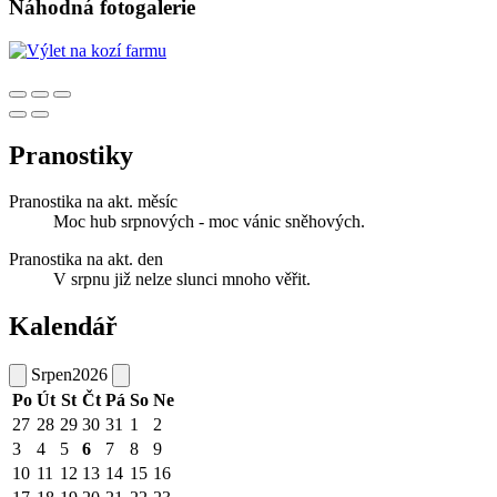
Náhodná fotogalerie
Pranostiky
Pranostika na akt. měsíc
Moc hub srpnových - moc vánic sněhových.
Pranostika na akt. den
V srpnu již nelze slunci mnoho věřit.
Kalendář
Srpen
2026
Po
Út
St
Čt
Pá
So
Ne
27
28
29
30
31
1
2
3
4
5
6
7
8
9
10
11
12
13
14
15
16