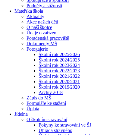
Spolupráce a sponzoři
Podněty a stížnosti
Mateřská škola
Aktuality
Akce našich dětí
O naší školce
Údaje o zařízení
Poradenská pracoviště
Dokumenty MŠ
Fotogalerie
Školní rok 2025⁄2026
Školní rok 2024⁄2025
Školní rok 2023⁄2024
Školní rok 2022⁄2023
Školní rok 2021⁄2022
Školní rok 2020⁄2021
Školní rok 2019⁄2020
Archiv 2018
Zápis do MŠ
Formuláře ke stažení
Úplata
Jídelna
O školním stravování
Pokyny ke stravování ve ŠJ
Úhrada stravného