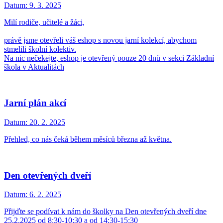
Datum:
9. 3. 2025
Milí rodiče, učitelé a žáci,
právě jsme otevřeli váš eshop s novou jarní kolekcí, abychom
stmelili školní kolektiv.
Na nic nečekejte, eshop je otevřený pouze 20 dnů v sekci Základní
škola v Aktualitách
Jarní plán akcí
Datum:
20. 2. 2025
Přehled, co nás čeká během měsíců března až května.
Den otevřených dveří
Datum:
6. 2. 2025
Přijďte se podívat k nám do školky na Den otevřených dveří dne
25.2.2025 od 8:30-10:30 a od 14:30-15:30