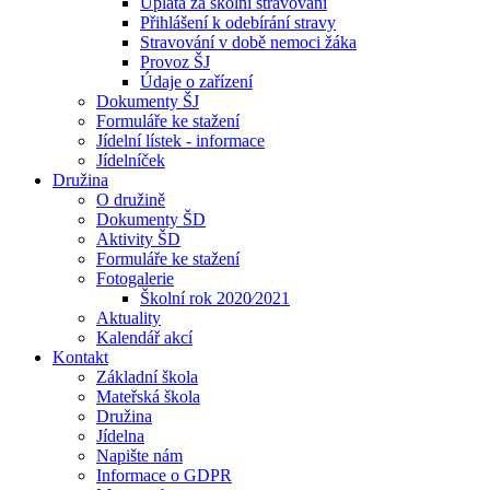
Úplata za školní stravování
Přihlášení k odebírání stravy
Stravování v době nemoci žáka
Provoz ŠJ
Údaje o zařízení
Dokumenty ŠJ
Formuláře ke stažení
Jídelní lístek - informace
Jídelníček
Družina
O družině
Dokumenty ŠD
Aktivity ŠD
Formuláře ke stažení
Fotogalerie
Školní rok 2020⁄2021
Aktuality
Kalendář akcí
Kontakt
Základní škola
Mateřská škola
Družina
Jídelna
Napište nám
Informace o GDPR