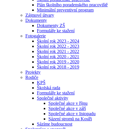
Plán školního poradenského pracoviště
Minimální preventivní program
Zájmové útvary
Dokumenty
Dokumenty ZŠ
Formuláře ke stažení
Fotogalerie
Školní rok 2023 - 2024
Školní rok 2022 - 2023
Školní rok 2021 - 2022
Školní rok 2020 - 2021
Školní rok 2019 - 2020
Školní rok 2018 - 2019
Projekty
Rodiče
KPŠ
Školská rada
Formuláře ke stažení
Společné aktivity
Společné akce v říjnu
Společné akce v září
Společné akce v listopadu
Sázení stromů na Kosíři
Sázíme budoucnost