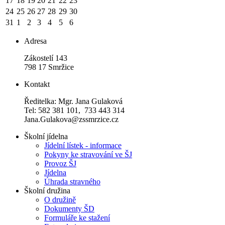
17
18
19
20
21
22
23
24
25
26
27
28
29
30
31
1
2
3
4
5
6
Adresa
Zákostelí 143
798 17 Smržice
Kontakt
Ředitelka: Mgr. Jana Gulaková
Tel: 582 381 101, 733 443 314
Jana.Gulakova@zssmrzice.cz
Školní jídelna
Jídelní lístek - informace
Pokyny ke stravování ve ŠJ
Provoz ŠJ
Jídelna
Úhrada stravného
Školní družina
O družině
Dokumenty ŠD
Formuláře ke stažení