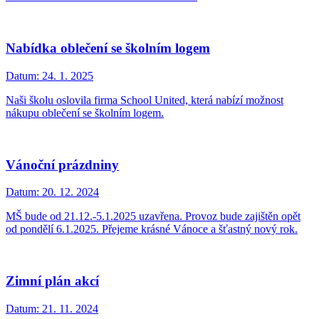
Nabídka oblečení se školním logem
Datum:
24. 1. 2025
Naši školu oslovila firma School United, která nabízí možnost
nákupu oblečení se školním logem.
Vánoční prázdniny
Datum:
20. 12. 2024
MŠ bude od 21.12.-5.1.2025 uzavřena. Provoz bude zajištěn opět
od pondělí 6.1.2025. Přejeme krásné Vánoce a šťastný nový rok.
Zimní plán akcí
Datum:
21. 11. 2024