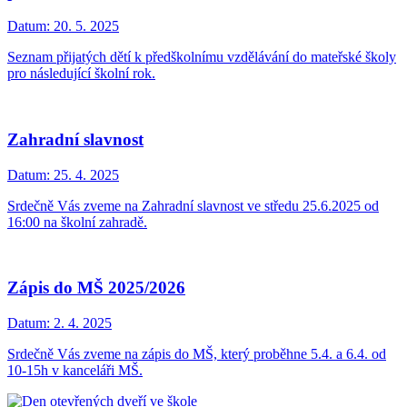
Datum:
20. 5. 2025
Seznam přijatých dětí k předškolnímu vzdělávání do mateřské školy
pro následující školní rok.
Zahradní slavnost
Datum:
25. 4. 2025
Srdečně Vás zveme na Zahradní slavnost ve středu 25.6.2025 od
16:00 na školní zahradě.
Zápis do MŠ 2025/2026
Datum:
2. 4. 2025
Srdečně Vás zveme na zápis do MŠ, který proběhne 5.4. a 6.4. od
10-15h v kanceláři MŠ.