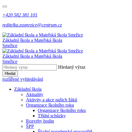
+420 582 381 101
reditelka.zssmrzice@centrum.cz
Základní škola a Mateřská škola
Smržice
Základní škola a Mateřská škola
Smržice
Hledaný výraz
Hledat
rozšířené vyhledávání
Základní škola
Aktuality
Aktivity a akce našich žáků
Organizace školního roku
Organizace školního roku
Třídní schůzky
Rozvrhy hodin
ŠPP
Školní poradenské pracoviště