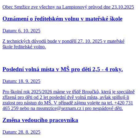
Obec Smržice zve všechny na Lampionový průvod dne 23.10.2025
Oznámení o ředitelském volnu v mateřské škole
Datum:
6. 10. 2025
Z technických důvodů bude v pondělí 27. 10. 2025 v mateřské
škole ředitelské volno.
Poslední volná místa v MŠ pro děti 2,5 - 4 roky.
Datum:
18. 9. 2025
Pro školní rok 2025/2026 máme ve třídě Broučků, která je speciálně
zřízená pro děti od 2 let poslední dvě volná místa, avšak splňují-li
zralost pro nástup do MŠ. V případě zájmu volejte na tel. +420 731
465 259 nebo na mssmrzice@seznam.cz i pro nespádové děti.
Změna vedoucího pracovníka
Datum:
28. 8. 2025