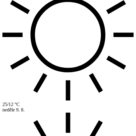
25/12 °C
neděle
9. 8.