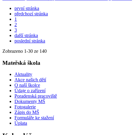
první stránka
předchozí stránka
1
2
3
další stránka
poslední stránka
Zobrazeno
1
-
30
ze 140
Mateřská škola
Aktuality
Akce našich dětí
O naší školce
Údaje o zařízení
Poradenská pracoviště
Dokumenty MŠ
Fotogalerie
Zápis do MŠ
Formuláře ke stažení
Úplata