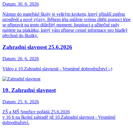
Datum:
30. 6. 2026
Nástup do mateřské školy je velkým krokem, který přináší změnu
prostředí a nové výzvy. Během léta můžete svému dítěti pomoci lépe
se připravit na tento důležitý moment. Inspiraci a užitečné rady
najdete na plakátku, který vám přinese cenné informace pro hladký
přechod do školky.
Zahradní slavnost 25.6.2026
Datum:
26. 6. 2026
Video z 10.Zahradní slavnosti - Vesmírné dobrodružství :-)
10. Zahradní slavnost
Datum:
25. 6. 2026
ZŠ a MŠ Smržice pořádá 25.6.2026
v 16 h na školní zahradě již 10.Zahradní slavnost - Vesmírné
dobrodružství.