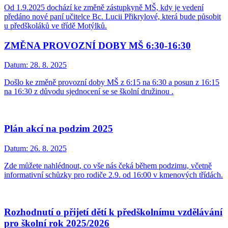
Od 1.9.2025 dochází ke změně zástupkyně MŠ, kdy je vedení
předáno nové paní učitelce Bc. Lucii Přikrylové, která bude působit
u předškoláků ve třídě Motýlků.
ZMĚNA PROVOZNÍ DOBY MŠ 6:30-16:30
Datum:
28. 8. 2025
Došlo ke změně provozní doby MŠ z 6:15 na 6:30 a posun z 16:15
na 16:30 z důvodu sjednocení se se školní družinou .
Plán akcí na podzim 2025
Datum:
26. 8. 2025
Zde můžete nahlédnout, co vše nás čeká během podzimu, včetně
informativní schůzky pro rodiče 2.9. od 16:00 v kmenových třídách.
Rozhodnutí o přijetí dětí k předškolnímu vzdělávání
pro školní rok 2025/2026