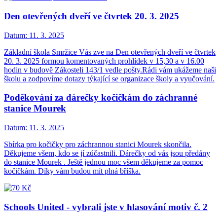
Den otevřených dveří ve čtvrtek 20. 3. 2025
Datum:
11. 3. 2025
Základní škola Smržice Vás zve na Den otevřených dveří ve čtvrtek
20. 3. 2025 formou komentovaných prohlídek v 15,30 a v 16.00
hodin v budově Zákosteli 143/1 vedle pošty.Rádi vám ukážeme naši
školu a zodpovíme dotazy týkající se organizace školy a vyučování.
Poděkování za dárečky kočičkám do záchranné
stanice Mourek
Datum:
11. 3. 2025
Sbírka pro kočičky pro záchrannou stanici Mourek skončila.
Děkujeme všem, kdo se jí zúčastnili. Dárečky od vás jsou předány
do stanice Mourek . Ještě jednou moc všem děkujeme za pomoc
kočičkám. Díky vám budou mít plná bříška.
Schools United - vybrali jste v hlasování motiv č. 2