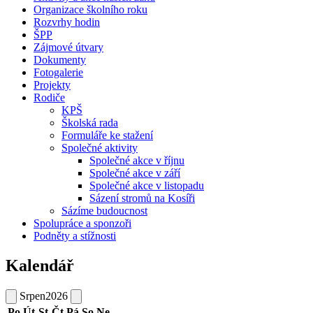
Organizace školního roku
Rozvrhy hodin
ŠPP
Zájmové útvary
Dokumenty
Fotogalerie
Projekty
Rodiče
KPŠ
Školská rada
Formuláře ke stažení
Společné aktivity
Společné akce v říjnu
Společné akce v září
Společné akce v listopadu
Sázení stromů na Kosíři
Sázíme budoucnost
Spolupráce a sponzoři
Podněty a stížnosti
Kalendář
Srpen
2026
Po
Út
St
Čt
Pá
So
Ne