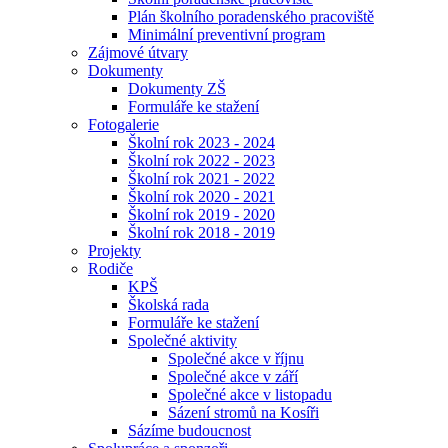
Plán školního poradenského pracoviště
Minimální preventivní program
Zájmové útvary
Dokumenty
Dokumenty ZŠ
Formuláře ke stažení
Fotogalerie
Školní rok 2023 - 2024
Školní rok 2022 - 2023
Školní rok 2021 - 2022
Školní rok 2020 - 2021
Školní rok 2019 - 2020
Školní rok 2018 - 2019
Projekty
Rodiče
KPŠ
Školská rada
Formuláře ke stažení
Společné aktivity
Společné akce v říjnu
Společné akce v září
Společné akce v listopadu
Sázení stromů na Kosíři
Sázíme budoucnost