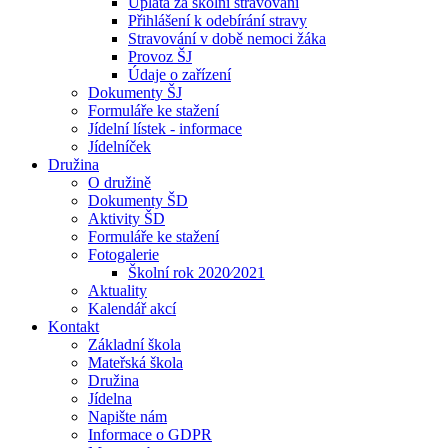
Úplata za školní stravování
Přihlášení k odebírání stravy
Stravování v době nemoci žáka
Provoz ŠJ
Údaje o zařízení
Dokumenty ŠJ
Formuláře ke stažení
Jídelní lístek - informace
Jídelníček
Družina
O družině
Dokumenty ŠD
Aktivity ŠD
Formuláře ke stažení
Fotogalerie
Školní rok 2020⁄2021
Aktuality
Kalendář akcí
Kontakt
Základní škola
Mateřská škola
Družina
Jídelna
Napište nám
Informace o GDPR