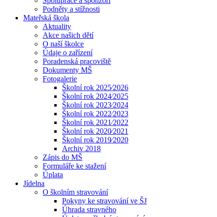
Spolupráce a sponzoři
Podněty a stížnosti
Mateřská škola
Aktuality
Akce našich dětí
O naší školce
Údaje o zařízení
Poradenská pracoviště
Dokumenty MŠ
Fotogalerie
Školní rok 2025⁄2026
Školní rok 2024⁄2025
Školní rok 2023⁄2024
Školní rok 2022⁄2023
Školní rok 2021⁄2022
Školní rok 2020⁄2021
Školní rok 2019⁄2020
Archiv 2018
Zápis do MŠ
Formuláře ke stažení
Úplata
Jídelna
O školním stravování
Pokyny ke stravování ve ŠJ
Úhrada stravného