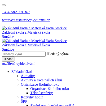
+420 582 381 101
reditelka.zssmrzice@centrum.cz
Základní škola a Mateřská škola
Smržice
Základní škola a Mateřská škola
Smržice
Hledaný výraz
Hledat
rozšířené vyhledávání
Základní škola
Aktuality
Aktivity a akce našich žáků
Organizace školního roku
Organizace školního roku
Třídní schůzky
Rozvrhy hodin
ŠPP
Školní poradenské pracoviště