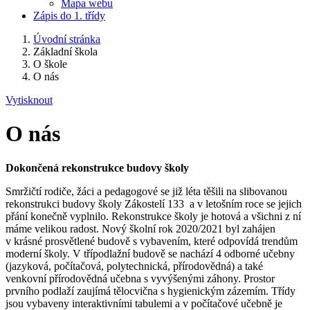
Mapa webu
Zápis do 1. třídy
Úvodní stránka
Základní škola
O škole
O nás
Vytisknout
O nás
Dokončená rekonstrukce budovy školy
Smržičtí rodiče, žáci a pedagogové se již léta těšili na slibovanou
rekonstrukci budovy školy Zákostelí 133 a v letošním roce se jejich
přání konečně vyplnilo. Rekonstrukce školy je hotová a všichni z ní
máme velikou radost. Nový školní rok 2020/2021 byl zahájen
v krásné prosvětlené budově s vybavením, které odpovídá trendům
moderní školy. V třípodlažní budově se nachází 4 odborné učebny
(jazyková, počítačová, polytechnická, přírodovědná) a také
venkovní přírodovědná učebna s vyvýšenými záhony. Prostor
prvního podlaží zaujímá tělocvična s hygienickým zázemím. Třídy
jsou vybaveny interaktivními tabulemi a v počítačové učebně je