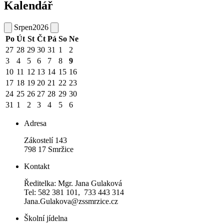
Kalendář
Srpen
2026
Po
Út
St
Čt
Pá
So
Ne
27
28
29
30
31
1
2
3
4
5
6
7
8
9
10
11
12
13
14
15
16
17
18
19
20
21
22
23
24
25
26
27
28
29
30
31
1
2
3
4
5
6
Adresa
Zákostelí 143
798 17 Smržice
Kontakt
Ředitelka: Mgr. Jana Gulaková
Tel: 582 381 101, 733 443 314
Jana.Gulakova@zssmrzice.cz
Školní jídelna