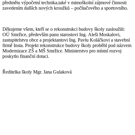
předmětu výpočetní technika,také v mimoškolní zájmové činnosti
zavedením dalších nových kroužků – počítačového a sportovního.
Děkujeme všem, kteří se o rekonstrukci budovy školy zasloužili:
OÚ Smržice, především panu starostovi Ing. Aleši Moskalovi,
zastupitelstvu obce a projektantovi Ing. Pavlu Koláčkovi a stavební
firmě Insta. Projekt rekonstrukce budovy školy proběhl pod názvem
Modernizace ZŠ a MŠ Smržice. Ministerstvo pro místní rozvoj
poskytlo finanční dotaci.
Ředitelka školy Mgr. Jana Gulaková