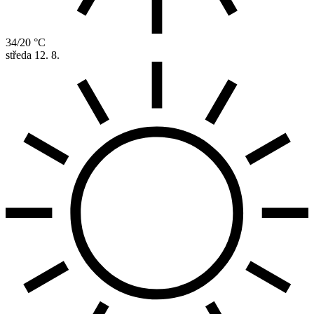
34/20 °C
středa
12. 8.