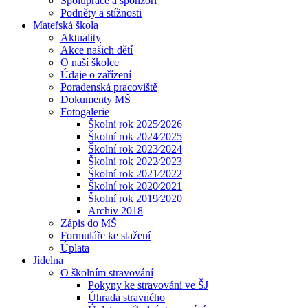
Spolupráce a sponzoři
Podněty a stížnosti
Mateřská škola
Aktuality
Akce našich dětí
O naší školce
Údaje o zařízení
Poradenská pracoviště
Dokumenty MŠ
Fotogalerie
Školní rok 2025⁄2026
Školní rok 2024⁄2025
Školní rok 2023⁄2024
Školní rok 2022⁄2023
Školní rok 2021⁄2022
Školní rok 2020⁄2021
Školní rok 2019⁄2020
Archiv 2018
Zápis do MŠ
Formuláře ke stažení
Úplata
Jídelna
O školním stravování
Pokyny ke stravování ve ŠJ
Úhrada stravného