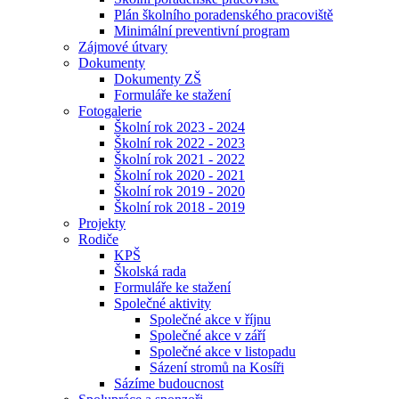
Plán školního poradenského pracoviště
Minimální preventivní program
Zájmové útvary
Dokumenty
Dokumenty ZŠ
Formuláře ke stažení
Fotogalerie
Školní rok 2023 - 2024
Školní rok 2022 - 2023
Školní rok 2021 - 2022
Školní rok 2020 - 2021
Školní rok 2019 - 2020
Školní rok 2018 - 2019
Projekty
Rodiče
KPŠ
Školská rada
Formuláře ke stažení
Společné aktivity
Společné akce v říjnu
Společné akce v září
Společné akce v listopadu
Sázení stromů na Kosíři
Sázíme budoucnost