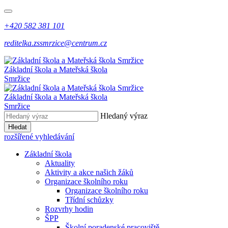
+420 582 381 101
reditelka.zssmrzice@centrum.cz
Základní škola a Mateřská škola
Smržice
Základní škola a Mateřská škola
Smržice
Hledaný výraz
Hledat
rozšířené vyhledávání
Základní škola
Aktuality
Aktivity a akce našich žáků
Organizace školního roku
Organizace školního roku
Třídní schůzky
Rozvrhy hodin
ŠPP
Školní poradenské pracoviště