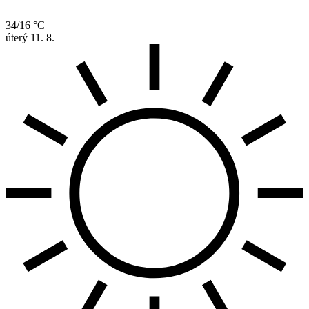
34/16 °C
úterý
11. 8.