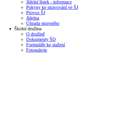
Jídelní lístek - informace
Pokyny ke stravování ve ŠJ
Provoz ŠJ
Jídelna
Úhrada stravného
Školní družina
O družině
Dokumenty ŠD
Formuláře ke stažení
Fotogalerie