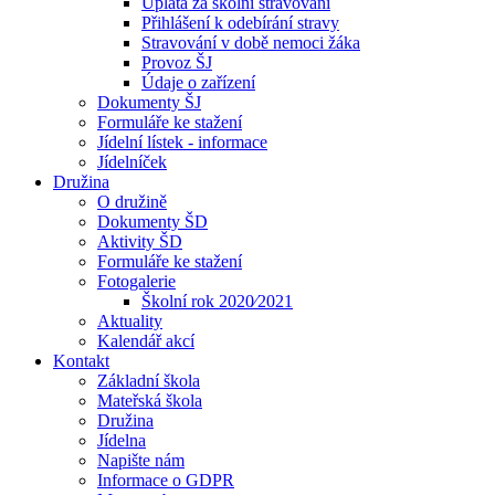
Úplata za školní stravování
Přihlášení k odebírání stravy
Stravování v době nemoci žáka
Provoz ŠJ
Údaje o zařízení
Dokumenty ŠJ
Formuláře ke stažení
Jídelní lístek - informace
Jídelníček
Družina
O družině
Dokumenty ŠD
Aktivity ŠD
Formuláře ke stažení
Fotogalerie
Školní rok 2020⁄2021
Aktuality
Kalendář akcí
Kontakt
Základní škola
Mateřská škola
Družina
Jídelna
Napište nám
Informace o GDPR