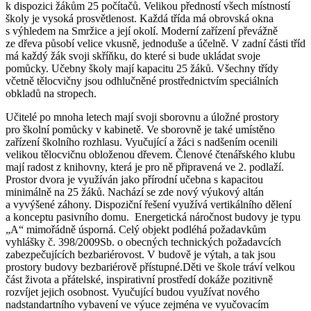
k dispozici žákům 25 počítačů. Velikou předností všech místností
školy je vysoká prosvětlenost. Každá třída má obrovská okna
s výhledem na Smržice a její okolí. Moderní zařízení převážně
ze dřeva působí velice vkusně, jednoduše a účelně. V zadní části tříd
má každý žák svoji skříňku, do které si bude ukládat svoje
pomůcky. Učebny školy mají kapacitu 25 žáků. Všechny třídy
včetně tělocvičny jsou odhlučněné prostřednictvím speciálních
obkladů na stropech.
Učitelé po mnoha letech mají svoji sborovnu a úložné prostory
pro školní pomůcky v kabinetě. Ve sborovně je také umístěno
zařízení školního rozhlasu. Vyučující a žáci s nadšením ocenili
velikou tělocvičnu obloženou dřevem. Členové čtenářského klubu
mají radost z knihovny, která je pro ně připravená ve 2. podlaží.
Prostor dvora je využíván jako přírodní učebna s kapacitou
minimálně na 25 žáků. Nachází se zde nový výukový altán
a vyvýšené záhony. Dispoziční řešení využívá vertikálního dělení
a konceptu pasivního domu. Energetická náročnost budovy je typu
„A“ mimořádně úsporná. Celý objekt podléhá požadavkům
vyhlášky č. 398/2009Sb. o obecných technických požadavcích
zabezpečujících bezbariérovost. V budově je výtah, a tak jsou
prostory budovy bezbariérově přístupné.Děti ve škole tráví velkou
část života a přátelské, inspirativní prostředí dokáže pozitivně
rozvíjet jejich osobnost. Vyučující budou využívat nového
nadstandartního vybavení ve výuce zejména ve vyučovacím